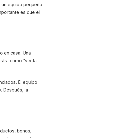
En un equipo pequeño
mportante es que el
do en casa. Una
gistra como “venta
nciados. El equipo
as. Después, la
oductos, bonos,