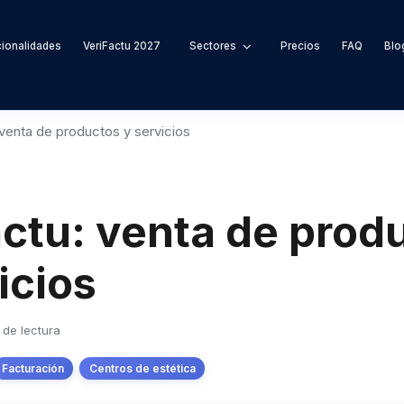
ionalidades
VeriFactu 2027
Sectores
Precios
FAQ
Blo
 venta de productos y servicios
ctu: venta de prod
icios
 de lectura
Facturación
Centros de estética