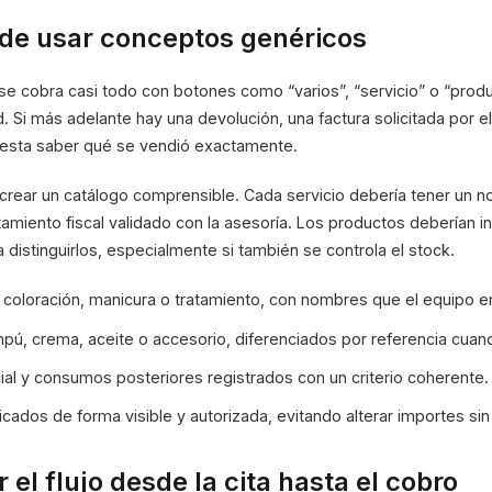
 de usar conceptos genéricos
e cobra casi todo con botones como “varios”, “servicio” o “produ
d. Si más adelante hay una devolución, una factura solicitada por el
cuesta saber qué se vendió exactamente.
rear un catálogo comprensible. Cada servicio debería tener un n
tamiento fiscal validado con la asesoría. Los productos deberían in
a distinguirlos, especialmente si también se controla el stock.
 coloración, manicura o tratamiento, con nombres que el equipo e
ú, crema, aceite o accesorio, diferenciados por referencia cuand
cial y consumos posteriores registrados con un criterio coherente.
icados de forma visible y autorizada, evitando alterar importes sin
 el flujo desde la cita hasta el cobro