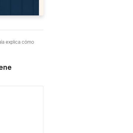
uía explica cómo
iene