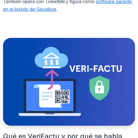
También opera con TicketBAI y figura como
software garante
en el listado de Gipuzkoa
.
Qué es VeriFactu y por qué se habla