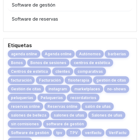
Software de gestión
Software de reservas
Etiquetas
agenda online
Agenda online
Autónomos
barberías
Bonos
Bonos de sesiones
centros de estética
Centros de estética
clientes
comparativas
facturación
Facturación
fisioterapia
gestión de citas
Gestión de citas
instagram
marketplaces
no-shows
peluquerías
Peluquerías
recordatorios
reservas online
Reservas online
salón de uñas
salones de belleza
salones de uñas
Salones de uñas
sin comisiones
software de gestión
Software de gestión
tpv
TPV
verifactu
VeriFactu